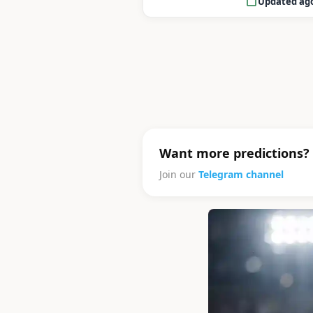
Updated ago
Want more predictions?
Join our
Telegram channel