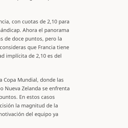
cia, con cuotas de 2,10 para
 hándicap. Ahora el panorama
s de doce puntos, pero la
consideras que Francia tiene
d implícita de 2,10 es del
la Copa Mundial, donde las
do Nueva Zelanda se enfrenta
puntos. En estos casos
ecisión la magnitud de la
 motivación del equipo ya