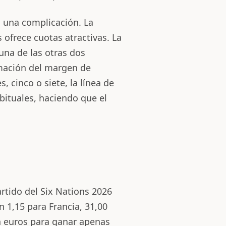
o una complicación. La
ofrece cuotas atractivas. La
una de las otras dos
timación del margen de
, cinco o siete, la línea de
ituales, haciendo que el
rtido del Six Nations 2026
n 1,15 para Francia, 31,00
en euros para ganar apenas