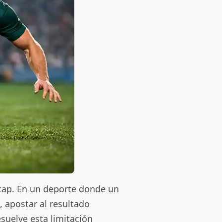
icap. En un deporte donde un
 apostar al resultado
esuelve esta limitación