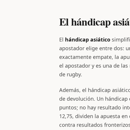
El hándicap asiá
El
hándicap asiático
simplifi
apostador elige entre dos: u
exactamente empate, la apue
el apostador y es una de las
de rugby.
Además, el hándicap asiático
de devolución. Un hándicap d
puntos; no hay resultado in
12,75, dividen la apuesta en
contra resultados fronteriz