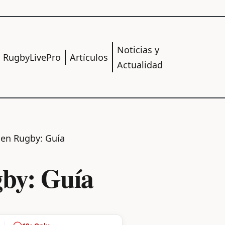
Noticias y
RugbyLivePro
Artículos
Actualidad
en Rugby: Guía
by: Guía