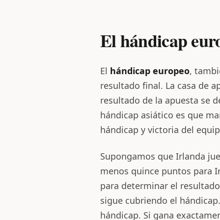
El hándicap euro
El
hándicap europeo
, tamb
resultado final. La casa de 
resultado de la apuesta se 
hándicap asiático es que man
hándicap y victoria del equi
Supongamos que Irlanda jueg
menos quince puntos para Irl
para determinar el resultado
sigue cubriendo el hándicap.
hándicap. Si gana exactament