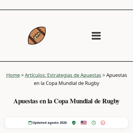
Home
>
Artículos: Estrategias de Apuestas
>
Apuestas
en la Copa Mundial de Rugby
Apuestas en la Copa Mundial de Rugby
Updated agosto 2026
18+