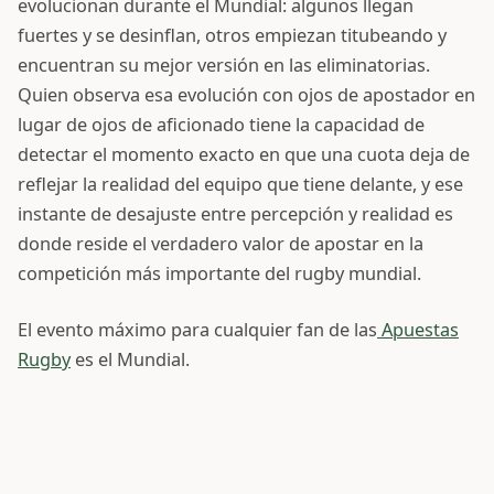
evolucionan durante el Mundial: algunos llegan
fuertes y se desinflan, otros empiezan titubeando y
encuentran su mejor versión en las eliminatorias.
Quien observa esa evolución con ojos de apostador en
lugar de ojos de aficionado tiene la capacidad de
detectar el momento exacto en que una cuota deja de
reflejar la realidad del equipo que tiene delante, y ese
instante de desajuste entre percepción y realidad es
donde reside el verdadero valor de apostar en la
competición más importante del rugby mundial.
El evento máximo para cualquier fan de las
Apuestas
Rugby
es el Mundial.