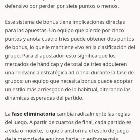
defensivo por perder por siete puntos o menos.
Este sistema de bonus tiene implicaciones directas
para las apuestas. Un equipo que pierde por cinco
puntos y anota cuatro tries puede obtener dos puntos
de bonus, lo que le mantiene vivo en la clasificación del
grupo. Para el apostador, esto significa que los
mercados de hándicap y de total de tries adquieren
una relevancia estratégica adicional durante la fase de
grupos: un equipo que necesita bonus puede adoptar
un estilo más arriesgado de lo habitual, alterando las
dinámicas esperadas del partido.
La
fase eliminatoria
cambia radicalmente las reglas
del juego. A partir de cuartos de final, cada partido es
a vida o muerte, lo que transforma el estilo de juego
de la mayoría de equipos hacia un enfoque más