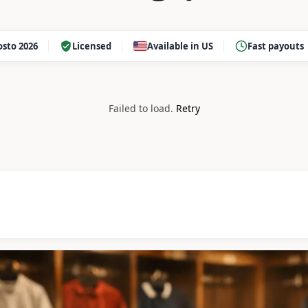
sto 2026
Licensed
Available in US
Fast payouts
Failed to load.
Retry