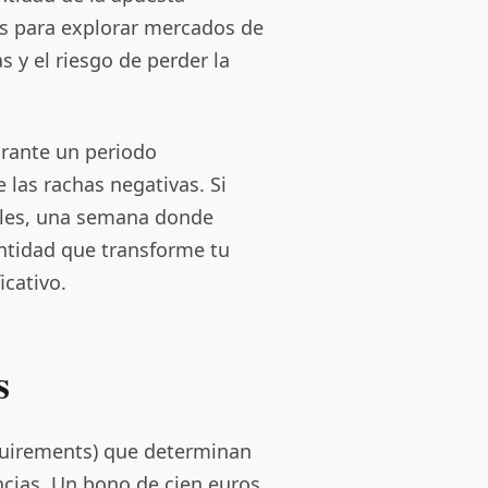
les para explorar mercados de
 y el riesgo de perder la
urante un periodo
las rachas negativas. Si
ales, una semana donde
antidad que transforme tu
icativo.
s
quirements) que determinan
ncias. Un bono de cien euros