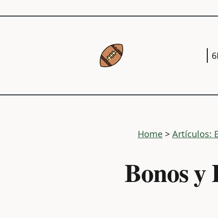
6
Home
>
Artículos:
Bonos y 