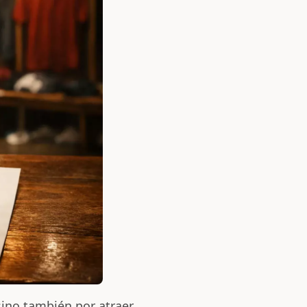
sino también por atraer