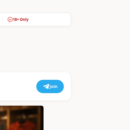
18+ Only
18+
Join